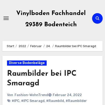
Zum
Inhalt
Vinylboden Fachhandel
springen
29389 Bodenteich
Start
2022
Februar
24.
Raumbilder bei IPC Smaragd
Diverse Bodenbeläge
Raumbilder bei IPC
Smaragd
Von
Fashion-WohnTrend
Februar 24, 2022
#IPC
,
#IPC Smaragd
,
#Raumbild
,
#Raumbilder