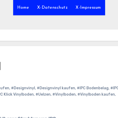
Home
X-Datenschutz
X-Impressum
l
aufen
,
#Designvinyl
,
#Designvinyl kaufen
,
#IPC Bodenbelag
,
#IP
C Klick Vinylboden
,
#Uelzen
,
#Vinylboden
,
#Vinylboden kaufen
,