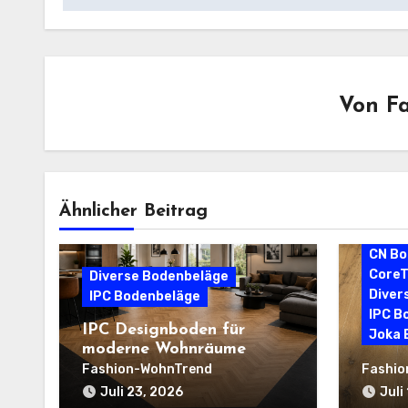
Von
F
Ähnlicher Beitrag
Aspec
CN Bo
CoreT
Diverse Bodenbeläge
Diver
IPC Bodenbeläge
IPC B
IPC Designboden für
Joka 
moderne Wohnräume
Die g
Fashion-WohnTrend
Fashio
worau
Juli 23, 2026
Juli
müsse