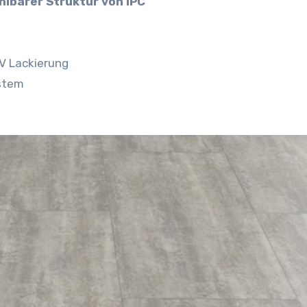
hlbarer Struktur von IPC
V Lackierung
ystem