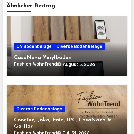
Ähnlicher Beitrag
CN Bodenbeläge
Diverse Bodenbeläge
CasaNova Vinylboden
Fashion-WohnTrend
August 5, 2026
Diverse Bodenbeläge
CoreTec, Joka, Enia, IPC, CasaNova &
Gerflor
Fashion-WohnTrend
Juli 31, 2026