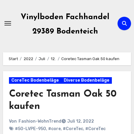
Zum
Inhalt
Vinylboden Fachhandel
springen
29389 Bodenteich
Start
2022
Juli
12.
Coretec Tasman Oak 50 kaufen
CoreTec Bodenbeläge
Diverse Bodenbeläge
Coretec Tasman Oak 50
kaufen
Von
Fashion-WohnTrend
Juli 12, 2022
#50-LVPE-950
,
#core
,
#CoreTec
,
#CoreTec