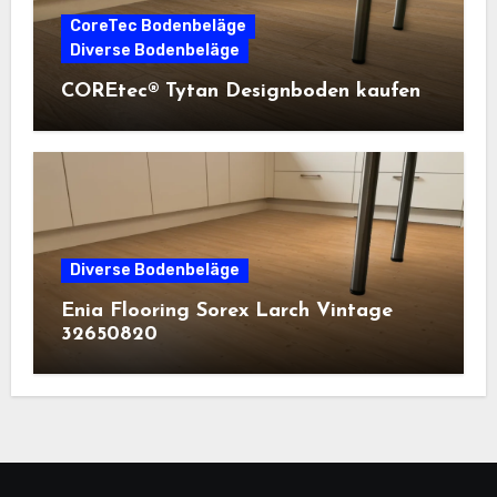
CoreTec Bodenbeläge
Diverse Bodenbeläge
COREtec® Tytan Designboden kaufen
Diverse Bodenbeläge
Enia Flooring Sorex ​Larch Vintage
32650820