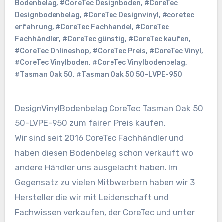
Bodenbelag
,
#CoreTec Designboden
,
#CoreTec
Designbodenbelag
,
#CoreTec Designvinyl
,
#coretec
erfahrung
,
#CoreTec Fachhandel
,
#CoreTec
Fachhändler
,
#CoreTec günstig
,
#CoreTec kaufen
,
#CoreTec Onlineshop
,
#CoreTec Preis
,
#CoreTec Vinyl
,
#CoreTec Vinylboden
,
#CoreTec Vinylbodenbelag
,
#Tasman Oak 50
,
#Tasman Oak 50 50-LVPE-950
DesignVinylBodenbelag CoreTec Tasman Oak 50
50-LVPE-950 zum fairen Preis kaufen.
Wir sind seit 2016 CoreTec Fachhändler und
haben diesen Bodenbelag schon verkauft wo
andere Händler uns ausgelacht haben. Im
Gegensatz zu vielen Mitbwerbern haben wir 3
Hersteller die wir mit Leidenschaft und
Fachwissen verkaufen, der CoreTec und unter