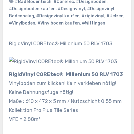
#Bad Bodenteich
,
#CoreTec
,
#Designboden
,
#Designboden kaufen
,
#Designvinyl
,
#Designvinyl
Bodenbelag
,
#Designvinyl kaufen
,
#rigidvinyl
,
#Uelzen
,
#Vinylboden
,
#Vinylboden kaufen
,
#Wittingen
RigidVinyl COREtec® Millenium 50 RLV 1703
RigidVinyl COREtec® Millenium 50 RLV 1703
Vinylboden zum klicken! Kein verkleben nötig!
Keine Dehnungsfuge nötig!
Maße : 610 x 472 x 5 mm / Nutzschicht 0,55 mm
Kollektion Pro Plus Tile Series
VPE = 2,88m²