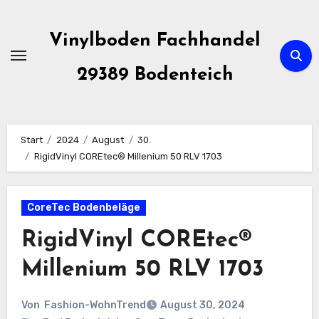
Zum
Inhalt
Vinylboden Fachhandel
springen
29389 Bodenteich
Start
2024
August
30.
RigidVinyl COREtec® Millenium 50 RLV 1703
CoreTec Bodenbeläge
RigidVinyl COREtec®
Millenium 50 RLV 1703
Von
Fashion-WohnTrend
August 30, 2024