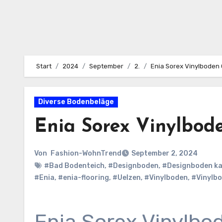
Start
2024
September
2.
Enia Sorex Vinylboden 
Diverse Bodenbeläge
Enia Sorex Vinylbod
Von
Fashion-WohnTrend
September 2, 2024
#Bad Bodenteich
,
#Designboden
,
#Designboden k
#Enia
,
#enia-flooring
,
#Uelzen
,
#Vinylboden
,
#Vinylb