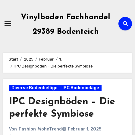
Zum
Inhalt
Vinylboden Fachhandel
springen
29389 Bodenteich
Start
2025
Februar
1.
IPC Designböden – Die perfekte Symbiose
Diverse Bodenbeläge
IPC Bodenbeläge
IPC Designböden – Die
perfekte Symbiose
Von
Fashion-WohnTrend
Februar 1, 2025