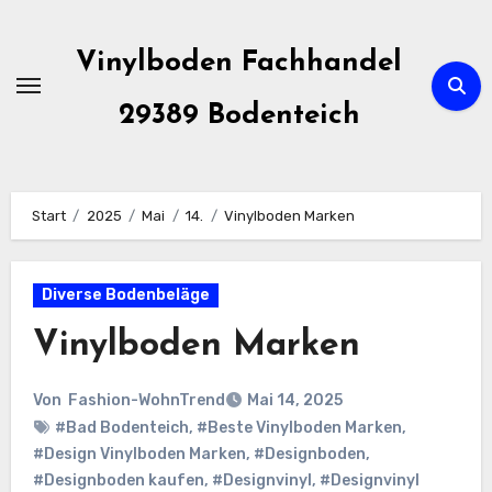
Zum
Inhalt
Vinylboden Fachhandel
springen
29389 Bodenteich
Start
2025
Mai
14.
Vinylboden Marken
Diverse Bodenbeläge
Vinylboden Marken
Von
Fashion-WohnTrend
Mai 14, 2025
#Bad Bodenteich
,
#Beste Vinylboden Marken
,
#Design Vinylboden Marken
,
#Designboden
,
#Designboden kaufen
,
#Designvinyl
,
#Designvinyl