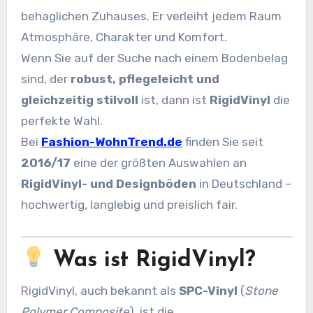
behaglichen Zuhauses. Er verleiht jedem Raum
Atmosphäre, Charakter und Komfort.
Wenn Sie auf der Suche nach einem Bodenbelag
sind, der
robust, pflegeleicht und
gleichzeitig stilvoll
ist, dann ist
RigidVinyl
die
perfekte Wahl.
Bei
Fashion-WohnTrend.de
finden Sie seit
2016/17
eine der größten Auswahlen an
RigidVinyl- und Designböden
in Deutschland –
hochwertig, langlebig und preislich fair.
Was ist RigidVinyl?
RigidVinyl, auch bekannt als
SPC-Vinyl
(
Stone
Polymer Composite
), ist die