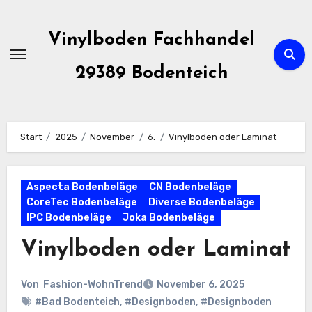
Zum
Inhalt
Vinylboden Fachhandel
springen
29389 Bodenteich
Start
2025
November
6.
Vinylboden oder Laminat
Aspecta Bodenbeläge
CN Bodenbeläge
CoreTec Bodenbeläge
Diverse Bodenbeläge
IPC Bodenbeläge
Joka Bodenbeläge
Vinylboden oder Laminat
Von
Fashion-WohnTrend
November 6, 2025
#Bad Bodenteich
,
#Designboden
,
#Designboden