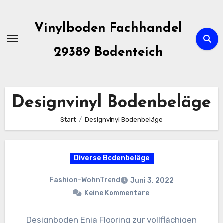
Zum
Inhalt
Vinylboden Fachhandel
springen
29389 Bodenteich
Designvinyl Bodenbeläge
Start
Designvinyl Bodenbeläge
Diverse Bodenbeläge
Fashion-WohnTrend
Juni 3, 2022
Keine Kommentare
Designboden Enia Flooring zur vollflächigen