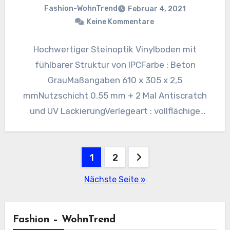
Fashion-WohnTrend
Februar 4, 2021
Keine Kommentare
Hochwertiger Steinoptik Vinylboden mit
fühlbarer Struktur von IPCFarbe : Beton
GrauMaßangaben 610 x 305 x 2,5
mmNutzschicht 0.55 mm + 2 Mal Antiscratch
und UV LackierungVerlegeart : vollflächige
VerklebungVPE :…
Seitennummerierung
1
2
der
Nächste Seite »
Beiträge
Fashion – WohnTrend