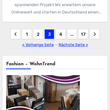
spannenden Projekt:Wir erweitern unsere
Onlinewelt und starten in Deutschland einen
neuen,…
Seitennummerierung
1
2
3
4
…
17
der
« Vorherige Seite
—
Nächste Seite »
Beiträge
Fashion – WohnTrend