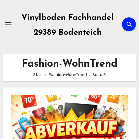
Zum
Inhalt
Vinylboden Fachhandel
springen
29389 Bodenteich
Fashion-WohnTrend
Start
Fashion-WohnTrend
Seite 3